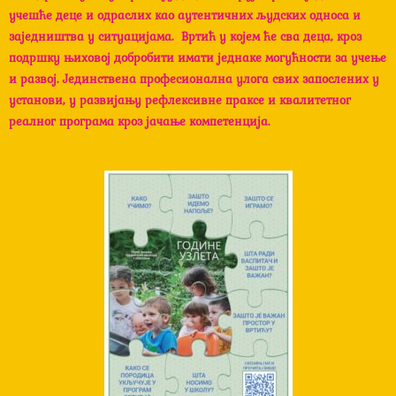
учешће деце и одраслих као аутентичних људских односа и
заједништва у ситуацијама. Вртић у којем ће сва деца, кроз
подршку њиховој добробити имати једнаке могућности за учење
и развој. Јединствена професионална улога свих запослених у
установи, у развијању рефлексивне праксе и квалитетног
реалног програма кроз јачање компетенција.