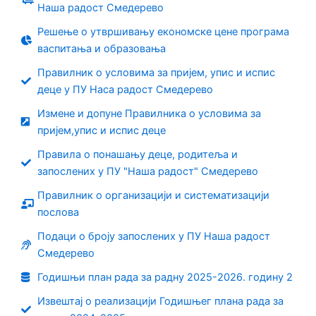
Наша радост Смедерево
Решење о утвршивању економске цене програма
васпитања и образовања
Правилник о условима за пријем, упис и испис
деце у ПУ Наса радост Смедерево
Измене и допуне Правилника о условима за
пријем,упис и испис деце
Правила о понашању деце, родитеља и
запослених у ПУ "Наша радост" Смедерево
Правилник о организацији и систематизацији
послова
Подаци о броју запослених у ПУ Наша радост
Смедерево
Годишњи план рада за радну 2025-2026. годину 2
Извештај о реализацији Годишњег плана рада за