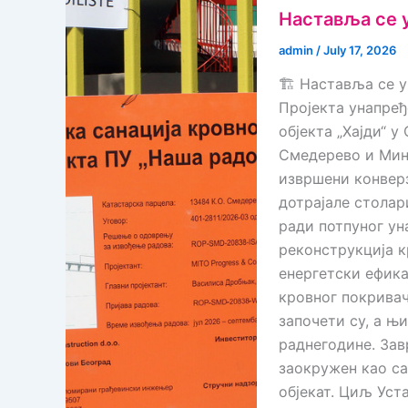
Наставља се у
admin
/
July 17, 2026
🏗️ Наставља се 
Пројекта унапређ
објекта „Хајди“ у
Смедерево и Мин
извршени конверз
дотрајале столари
ради потпуног ун
реконструкција к
енергетски ефика
кровног покривач
започети су, а њ
раднегодине. Зав
заокружен као са
објекат. Циљ Уст