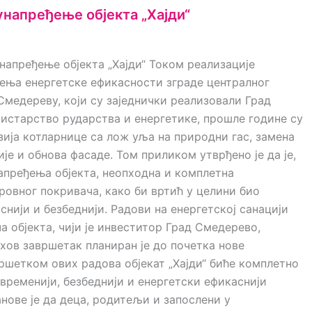
напређење објекта „Хајди“
унапређење објекта „Хајди“ Током реализације
ења енергетске ефикасности зграде централног
 Смедереву, који су заједнички реализовали Град
истарство рударства и енергетике, прошле године су
ија котларнице са лож уља на природни гас, замена
је и обнова фасаде. Том приликом утврђено је да је,
апређења објекта, неопходна и комплетна
ровног покривача, како би вртић у целини био
снији и безбеднији. Радови на енергетској санацији
а објекта, чији је инвеститор Град Смедерево,
ихов завршетак планиран је до почетка нове
ршетком ових радова објекат „Хајди“ биће комплетно
временији, безбеднији и енергетски ефикаснији
анове је да деца, родитељи и запослени у