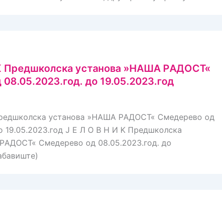
И K Предшколска установа »НAШA РAДOСT«
08.05.2023.год. до 19.05.2023.год
 Предшколска установа »НAШA РAДOСT« Смедерево од
о 19.05.2023.год J E Л O В Н И K Предшколска
РAДOСT« Смедерево од 08.05.2023.год. до
Забавиште)