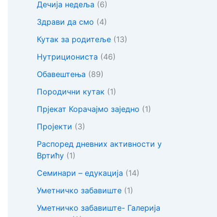
Дечија недеља
(6)
Здрави да смо
(4)
Кутак за родитеље
(13)
Нутрициониста
(46)
Обавештења
(89)
Породични кутак
(1)
Прјекат Корачајмо заједно
(1)
Пројекти
(3)
Распоред дневних активности у
Вртићу
(1)
Семинари – едукација
(14)
Уметничко забавиште
(1)
Уметничко забавиште- Галерија