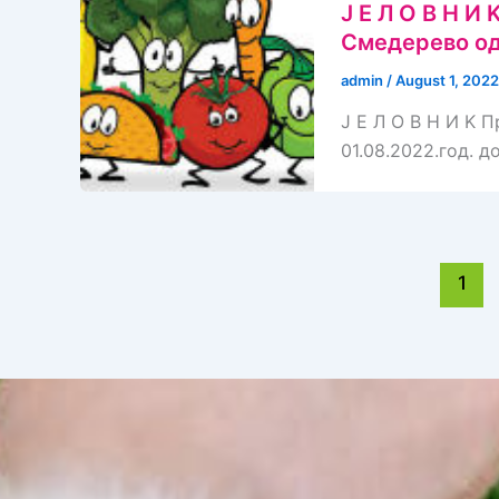
J E Л O В Н 
Смедерево од 
admin
/
August 1, 2022
J E Л O В Н И K
01.08.2022.год. д
1