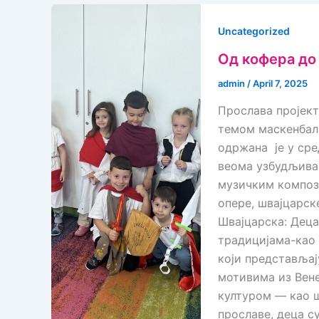
Uncategorized
Од кофера до
admin
/
April 7, 2025
Прослава пројект
темом маскенбала
одржана је у сре
веома узбудљива 
музичким компози
опере, швајцарск
Швајцарска: Дец
традицијама-као 
који представљај
мотивима из Вен
културом — као ш
прославе, деца с