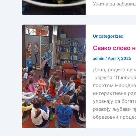
Ужина за забавишт
Uncategorized
Свако слово 
admin
/
April 7, 2025
Деца, родитељи 
објекта “Пчелица
посетом Народно
интерактивне рад
упознају са бога
развоју љубави 
образовни процес