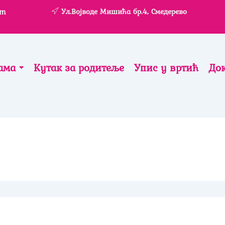
om
Ул.Војводе Мишића бр.4, Смедерево
ама
Кутак за родитеље
Упис у вртић
До