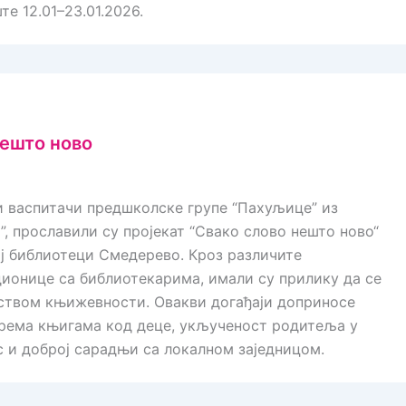
е 12.01–23.01.2026.
нешто ново
и васпитачи предшколске групе “Пахуљице” из
”, прославили су пројекат “Свако слово нешто ново“
ј библиотеци Смедерево. Кроз различите
ионице са библиотекарима, имали су прилику да се
тством књижевности. Овакви догађаји доприносе
према књигама код деце, укљученост родитеља у
 и доброј сарадњи са локалном заједницом.