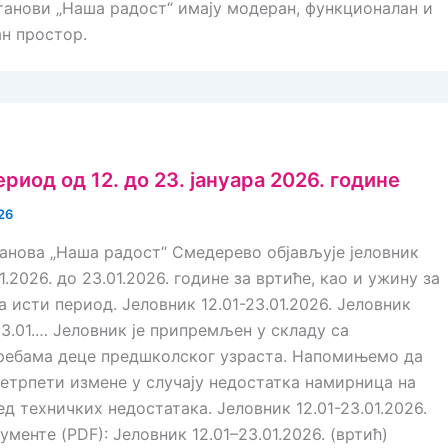
анови „Наша радост“ имају модеран, функционалан и
ан простор.
ериод од 12. до 23. јануара 2026. године
26
анова „Наша радост“ Смедерево објављује јеловник
1.2026. до 23.01.2026. године за вртиће, као и ужину за
а исти период. Јеловник 12.01-23.01.2026. Јеловник
23.01.… Јеловник је припремљен у складу са
ребама деце предшколског узраста. Напомињемо да
етрпети измене у случају недостатка намирница на
д техничких недостатака. Јеловник 12.01-23.01.2026.
ументе (PDF): Јеловник 12.01–23.01.2026. (вртић)