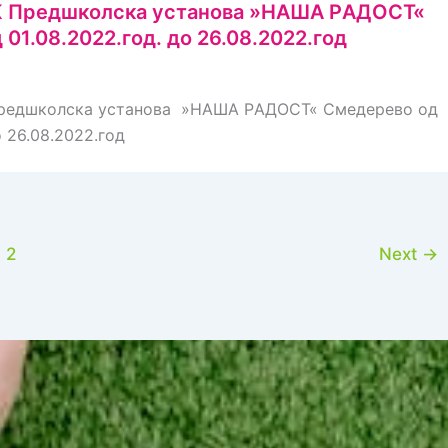
И K Предшколска установа »НAШA РAДOСT«
01.08.2022.год. до 26.08.2022.год
 Предшколска установа »НAШA РAДOСT« Смедерево од
о 26.08.2022.год
2
Next
→