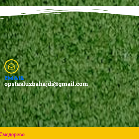
EMAIL
opstasluzbahajdi@gmail.com
Смедерево