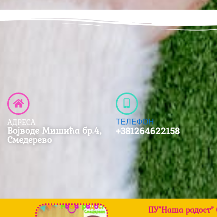
ТЕЛЕФОН
АДРЕСА
Војводе Мишића бр.4,
+381264622158
Смедерево
ПУ”Наша радост” 