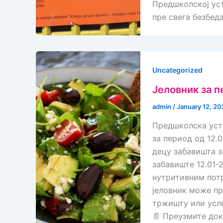
Предшколској уст
пре свега безбед
Uncategorized
Јеловник за п
admin
/
January 12, 20
Предшколска уст
за период од 12.0
децу забавишта з
забавиште 12.01-
нутритивним пот
јеловник може пр
тржишту или усле
📄 Преузмите док