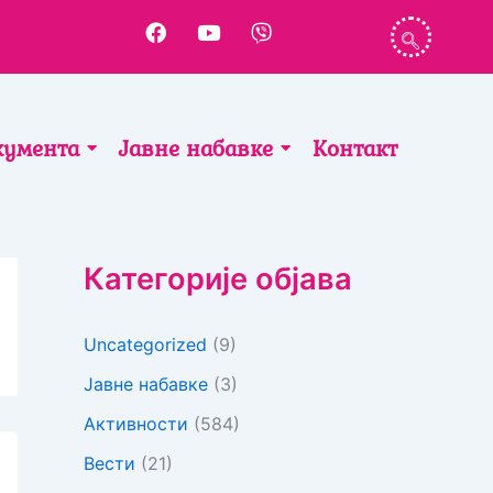
F
Y
V
a
o
i
c
u
b
e
t
e
b
u
r
o
b
кумента
Јавне набавке
Контакт
o
e
k
Категорије објава
Uncategorized
(9)
Јавне набавке
(3)
Активности
(584)
Вести
(21)