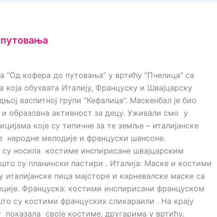
 путовања
а “Од кофера до путовања” у вртићу “Пчелица” са
 која обухвата Италију, Француску и Швајцарску
дњој васпитној групи “Кефалице”. Маскенбал је био
и образовна активност за децу. Уживали смо у
цијама које су типичне за те земље – италијанске
е народне мелодије и француски шансоне.
а су носила костиме инспирисане швајцарским
што су планински пастири . Италија: Маске и костими
у италијанске пица мајсторе и карневалске маске са
еције. Француска: костими инспирисани француском
то су костими француских сликараили . На крају
у показала своје костиме, другарима у вртићу.