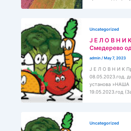
Uncategorized
J E Л O В Н 
Смедерево од 
admin
/
May 7, 2023
J E Л O В Н И K
08.05.2023.год. д
установа »НAШA 
19.05.2023.год (
Uncategorized