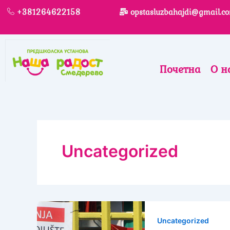
Skip
+381264622158
opstasluzbahajdi@gmail.c
to
content
Почетна
О н
Uncategorized
Uncategorized