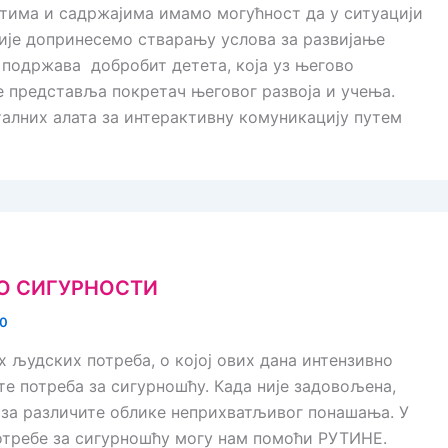
тима и садржајима имамо могућност да у ситуацији
ије допринесемо стварању услова за развијање
 подржава добробит детета, која уз његово
 представља покретач његовог развоја и учења.
талних алата за интерактивну комуникацију путем
О СИГУРНОСТИ
20
х људских потреба, о којој ових дана интензивно
е потреба за сигурношћу. Када није задовољена,
 за различите облике неприхватљивог понашања. У
требе за сигурношћу могу нам помоћи РУТИНЕ.