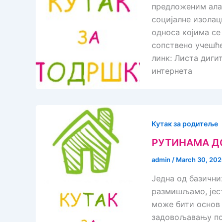
предложеним ала
социјалне изолац
односа којима се
сопствено учешће
линк: Листа диги
интернета
Кутак за родитеље
РУТИНАМА Д
admin
/
March 30, 20
Једна од базични
размишљамо, јест
може бити основ
задовољавању по