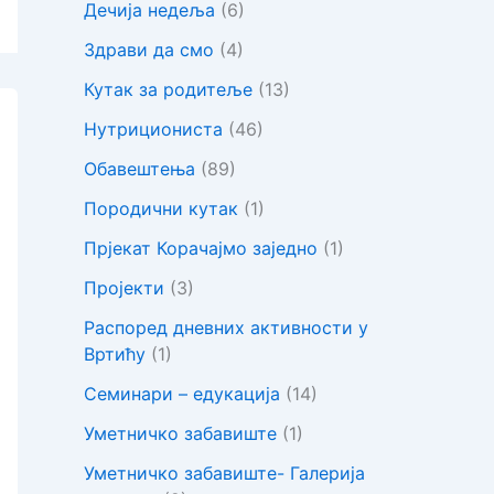
Дечија недеља
(6)
Здрави да смо
(4)
Кутак за родитеље
(13)
Нутрициониста
(46)
Обавештења
(89)
Породични кутак
(1)
Прјекат Корачајмо заједно
(1)
Пројекти
(3)
Распоред дневних активности у
Вртићу
(1)
Семинари – едукација
(14)
Уметничко забавиште
(1)
Уметничко забавиште- Галерија