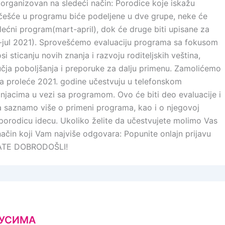
 organizovan na sledeći način: Porodice koje iskažu
učešće u programu biće podeljene u dve grupe, neke će
olećni program(mart-april), dok će druge biti upisane za
un-jul 2021). Sprovešćemo evaluaciju programa sa fokusom
i sticanju novih znanja i razvoju roditeljskih veština,
učja poboljšanja i preporuke za dalju primenu. Zamolićemo
a proleće 2021. godine učestvuju u telefonskom
njacima u vezi sa programom. Ovo će biti deo evaluacije i
saznamo više o primeni programa, kao i o njegovoj
porodicu idecu. Ukoliko želite da učestvujete molimo Vas
 način koji Vam najviše odgovara: Popunite onlajn prijavu
TATE DOBRODOŠLI!
РУСИМА