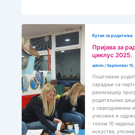
Кутак за родитеље
Пријава за ра
циклус 2025.
admin
/
September 15,
Поштовани родит
сарадњи са парт
реализацију прог
родитељима деце
у свакодневним и
учеснике и одржа
током 10 недеља
искуства, упозна