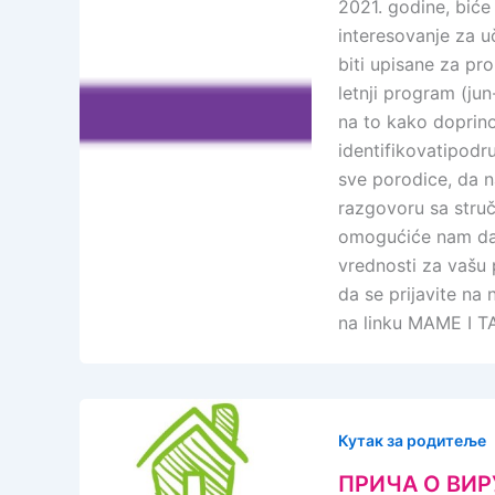
2021. godine, biće
interesovanje za 
biti upisane za pr
letnji program (j
na to kako doprinos
identifikovatipodr
sve porodice, da n
razgovoru sa struč
omogućiće nam da 
vrednosti za vašu 
da se prijavite na
na linku MAME I 
Кутак за родитеље
ПРИЧА О ВИ