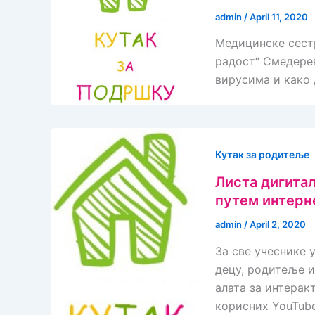
admin
/
April 11, 2020
Медицинске сест
радост“ Смедерев
вирусима и како
Кутак за родитеље
Листa дигитал
путем интерн
admin
/
April 2, 2020
За све учеснике 
децу, родитеље и
алата за интерак
корисних YouTube