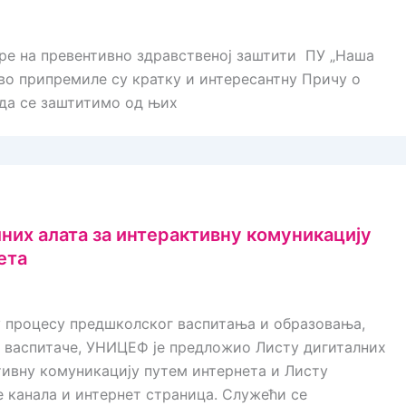
ре на превентивно здравственој заштити ПУ „Наша
о припремиле су кратку и интересантну Причу о
 да се заштитимо од њих
них алата за интерактивну комуникацију
ета
у процесу предшколског васпитања и образовања,
 васпитаче, УНИЦЕФ је предложио Листу дигиталних
тивну комуникацију путем интернета и Листу
 канала и интернет страница. Служећи се