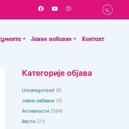
F
Y
V
a
o
i
c
u
b
e
t
e
b
u
r
o
b
кумента
Јавне набавке
Контакт
o
e
k
Категорије објава
Uncategorized
(9)
Јавне набавке
(3)
Активности
(584)
Вести
(21)