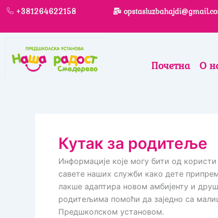
Skip
+381264622158
opstasluzbahajdi@gmail.c
to
content
Почетна
О н
Кутак за родитеље
Информације које могу бити од користи
савете наших служби како дете припреми
лакше адаптира новом амбијенту и друш
родитељима помоћи да заједно са мали
Предшколском установом.