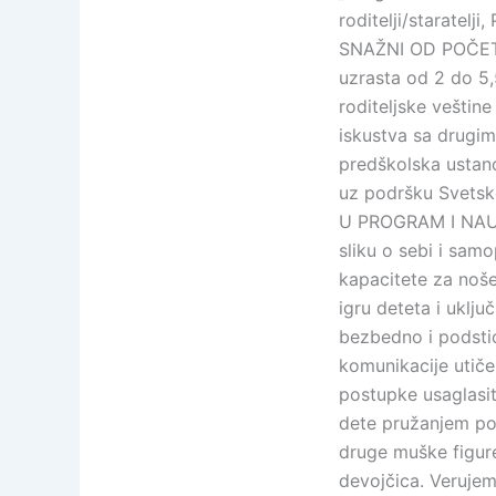
roditelji/staratelj
SNAŽNI OD POČETK
uzrasta od 2 do 5,5
roditeljske veštine
iskustva sa drugim
predškolska ustano
uz podršku Svetsk
U PROGRAM I NAUČ
sliku o sebi i sam
kapacitete za noš
igru deteta i uklju
bezbedno i podstic
komunikacije utiče
postupke usaglasit
dete pružanjem pod
druge muške figure
devojčica. Verujem