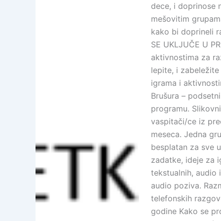
dece, i doprinose 
mešovitim grupama
kako bi doprinel
SE UKLJUČE U PRO
aktivnostima za ra
lepite, i zabeležit
igrama i aktivnosti
Brušura – podsetni
programu. Slikov
vaspitači/ce iz pr
meseca. Jedna grup
besplatan za sve uč
zadatke, ideje za 
tekstualnih, audio 
audio poziva. Raz
telefonskih razg
godine Kako se pro