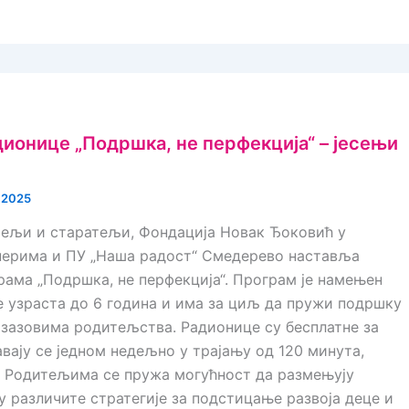
дионице „Подршка, не перфекција“ – јесењи
 2025
ељи и старатељи, Фондација Новак Ђоковић у
нерима и ПУ „Наша радост“ Смедерево наставља
рама „Подршка, не перфекција“. Програм је намењен
 узраста до 6 година и има за циљ да пружи подршку
зазовима родитељства. Радионице су бесплатне за
вају се једном недељно у трајању од 120 минута,
. Родитељима се пружа могућност да размењују
ју различите стратегије за подстицање развоја деце и