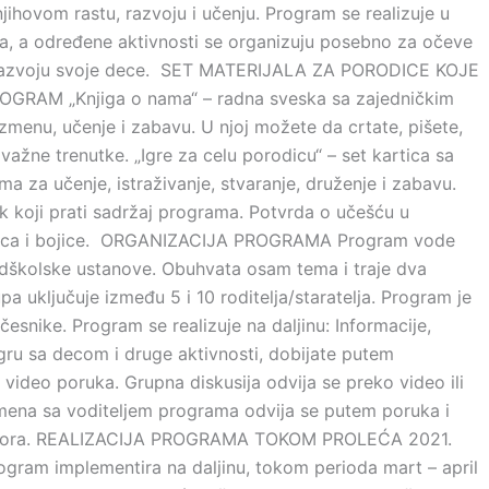
njihovom rastu, razvoju i učenju. Program se realizuje u
, a određene aktivnosti se organizuju posebno za očeve
i razvoju svoje dece. SET MATERIJALA ZA PORODICE KOJE
GRAM „Knjiga o nama“ – radna sveska sa zajedničkim
zmenu, učenje i zabavu. U njoj možete da crtate, pišete,
e važne trenutke. „Igre za celu porodicu“ – set kartica sa
ma za učenje, istraživanje, stvaranje, druženje i zabavu.
k koji prati sadržaj programa. Potvrda o učešću u
nica i bojice. ORGANIZACIJA PROGRAMA Program vode
edškolske ustanove. Obuhvata osam tema i traje dva
a uključuje između 5 i 10 roditelja/staratelja. Program je
esnike. Program se realizuje na daljinu: Informacije,
igru sa decom i druge aktivnosti, dobijate putem
i video poruka. Grupna diskusija odvija se preko video ili
mena sa voditeljem programa odvija se putem poruka i
ovora. REALIZACIJA PROGRAMA TOKOM PROLEĆA 2021.
gram implementira na daljinu, tokom perioda mart – april