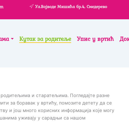
om
Ул.Војводе Мишића бр.4, Смедерево
ама
Кутак за родитеље
Упис у вртић
До
 родитељима и старатељима. Погледајте разне
ти за боравак у вртићу, помозите детету да се
тву и још много корисних информација које могу
шанима уживају у сарадњи са нашом