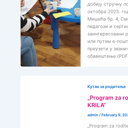
добију стручну п
октобра 2025. год
Мишића бр. 4, См
педагози и серт
заинтересовани р
или путем е-пошт
преузети у звани
обавештење (PDF
Кутак за родитеље
„Program za r
KRILA”
admin
/
February 9, 20
„Program za rodi