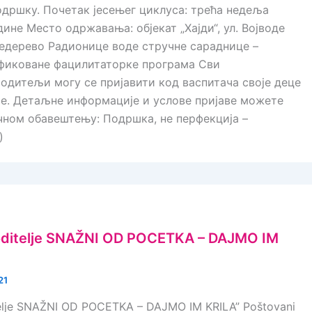
одршку. Почетак јесењег циклуса: трећа недеља
ине Место одржавања: објекат „Хајди“, ул. Војводе
едерево‍ Радионице воде стручне сараднице –
ификоване фацилитаторке програма Сви
одитељи могу се пријавити код васпитача своје деце
е. Детаљне информације и услове пријаве можете
чном обавештењу: Подршка, не перфекција –
)
oditelje SNAŽNI OD POCETKA – DAJMO IM
21
telje SNAŽNI OD POCETKA – DAJMO IM KRILA” Poštovani