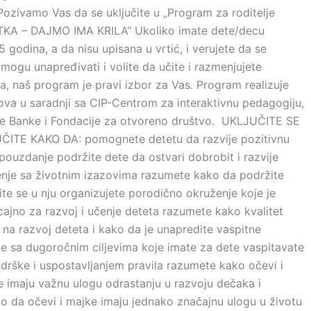
i, Pozivamo Vas da se uključite u „Program za roditelje
A – DAJMO IMA KRILA“ Ukoliko imate dete/decu
 godina, a da nisu upisana u vrtić, i verujete da se
 mogu unapređivati i volite da učite i razmenjujete
a, naš program je pravi izbor za Vas. Program realizuje
va u saradnji sa CIP-Centrom za interaktivnu pedagogiju,
e Banke i Fondacije za otvoreno društvo. UKLJUČITE SE
ITE KAKO DA: pomognete detetu da razvije pozitivnu
opouzdanje podržite dete da ostvari dobrobit i razvije
enje sa životnim izazovima razumete kako da podržite
čite se u nju organizujete porodično okruženje koje je
ajno za razvoj i učenje deteta razumete kako kvalitet
 na razvoj deteta i kako da je unapredite vaspitne
e sa dugoročnim ciljevima koje imate za dete vaspitavate
rške i uspostavljanjem pravila razumete kako očevi i
 imaju važnu ulogu odrastanju u razvoju dečaka i
o da očevi i majke imaju jednako značajnu ulogu u životu