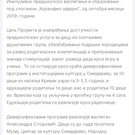
Инклузивно предшколско васпитање и образовање
под слоганом „Корачајмо заједно“, од октобра месеца
2019. године.
Циљ Пројекта је унапређење доступности
предшколских услуга за децу из осетљивих
друштвених група, обезбеђивање подршке породицама
за развој родитељских компетенција и препознавање
значаја стимулације раног развоја деце кроз игру и
учење. То се остварује кроз краће диверсификоване
програме у институцијама културе у Смедереву, за 10
деце из насеља Кривак узраста 3-5,5 година, и
едукацијом родитеља те деце, као и родитеља 10 деце
из Вранова која су укључена у вртићку групу на 4 сата.
Едукација родитеља се реализује кроз радионице .
Диверсификоване програме реализује васпитач
Александра Стојковић. Деца су до сада посетила
Музеј, Центар за културу Смедерево, Народну