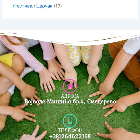
Фестивал Цврчак
(13)
АДРЕСА
Војводе Мишића бр.4, Смедерево
ТЕЛЕФОН
+381264622158