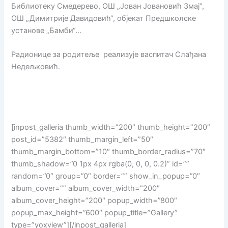
Библиотеку Смедерево, ОШ „Јован Јовановић Змај“,
ОШ „Димитрије Давидовић“, објекат Предшколске
установе „Бамби“…
Радионице за родитеље реализује васпитач Слађана
Недељковић.
[inpost_galleria thumb_width=”200″ thumb_height=”200″
post_id=”5382″ thumb_margin_left=”50″
thumb_margin_bottom=”10″ thumb_border_radius=”70″
thumb_shadow=”0 1px 4px rgba(0, 0, 0, 0.2)” id=””
random=”0″ group=”0″ border=”” show_in_popup=”0″
album_cover=”” album_cover_width=”200″
album_cover_height=”200″ popup_width=”800″
popup_max_height=”600″ popup_title=”Gallery”
type=”yoxview”][/inpost_galleria]