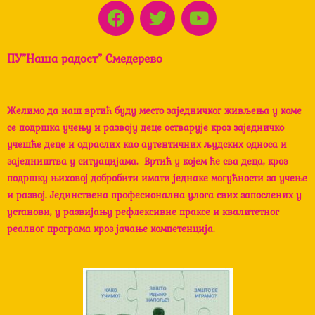
F
T
Y
a
w
o
c
i
u
ПУ”Наша радост” Смедерево
e
t
t
b
t
u
o
e
b
Желимо да наш вртић буду место заједничког живљења у коме
o
r
e
се подршка учењу и развоју деце остварује кроз заједничко
k
учешће деце и одраслих као аутентичних људских односа и
заједништва у ситуацијама. Вртић у којем ће сва деца, кроз
подршку њиховој добробити имати једнаке могућности за учење
и развој. Јединствена професионална улога свих запослених у
установи, у развијању рефлексивне праксе и квалитетног
реалног програма кроз јачање компетенција.