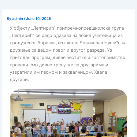
By
admin
/
June 10, 2025
У објекту „Лептирић“ припремнопредшколска група
„Лептирић“ се радо одазива на позив учитељица из
продуженог боравка, из школе Бранислав Нушић, на
дружење са децом првог и другог разреда. Уз
пригодан програм, дивне честитке и гостопримство,
провели смо дивне тренутке са другарима и
узвратили им песмом и захвалницом. Хвала
другари.