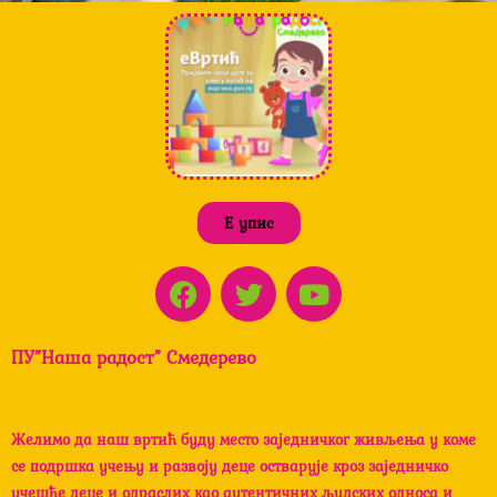
Е упис
F
T
Y
a
w
o
c
i
u
ПУ”Наша радост” Смедерево
e
t
t
b
t
u
o
e
b
Желимо да наш вртић буду место заједничког живљења у коме
o
r
e
се подршка учењу и развоју деце остварује кроз заједничко
k
учешће деце и одраслих као аутентичних људских односа и