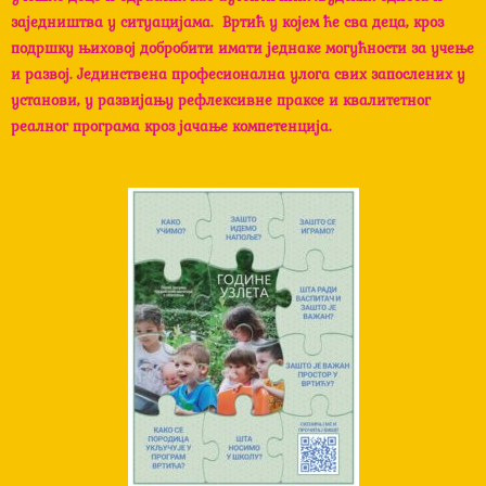
заједништва у ситуацијама. Вртић у којем ће сва деца, кроз
подршку њиховој добробити имати једнаке могућности за учење
и развој. Јединствена професионална улога свих запослених у
установи, у развијању рефлексивне праксе и квалитетног
реалног програма кроз јачање компетенција.