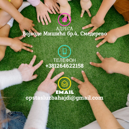
АДРЕСА
Војводе Мишића бр.4, Смедерево
ТЕЛЕФОН
+381264622158
EMAIL
opstasluzbahajdi@gmail.com