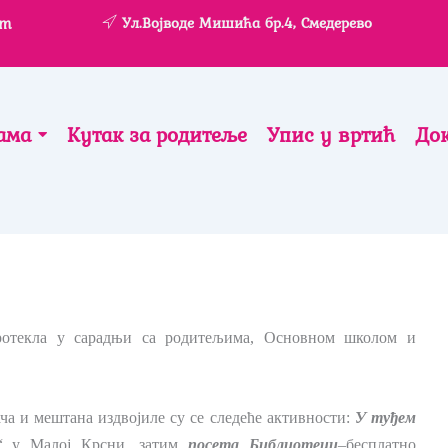
om
Ул.Војводе Мишића бр.4, Смедерево
ама
Кутак за родитеље
Упис у вртић
До
протекла у сарадњи са родитељима, Основном школом и
ача и мештана издвојиле су се следеће активности:
У туђем
“ у Малој Крсни, затим
посета Библиотеци
–бесплатно