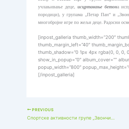
учлањивање деце,
исцртавање бетон
а исп
породици), у групама „Петар Пан“ и „Зво
многобројне игре по жељи деце. Радосни осм
[inpost_galleria thumb_width=”200″ thum
thumb_margin_left=”40″ thumb_margin_b
thumb_shadow=”0 1px 4px rgba(0, 0, 0, 0
show_in_popup=”0″ album_cover=”” albu
popup_width=”800″ popup_max_height=”6
[/inpost_galleria]
PREVIOUS
Спортске активности групе „Звончица“