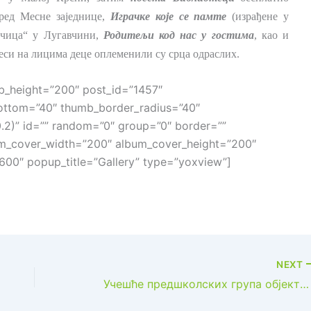
ред Месне заједнице,
Играчке које се памте
(израђене у
нчица“ у Лугавчини,
Родитељи код нас у гостима
, као и
еси на лицима деце оплеменили су срца одраслих.
b_height=”200″ post_id=”1457″
ottom=”40″ thumb_border_radius=”40″
.2)” id=”” random=”0″ group=”0″ border=””
m_cover_width=”200″ album_cover_height=”200″
00″ popup_title=”Gallery” type=”yoxview”]
NEXT
Учешће предшколских група објекта „Дизниленд“ на Смедеревској песничкој јесени