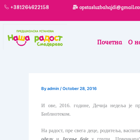
Skip
+381264622158
opstasluzbahajdi@gmail.c
to
content
Почетна
О н
By
admin
/
October 28, 2016
И ове, 2016. године, Дечија недеља је 
Библиотеком.
На радост, пре свега деце, родитеља, васпит
оделу
и
Јесење боје
у групи „Црвенкапа