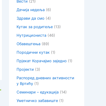
Вести
(21)
Дечија недеља
(6)
Здрави да смо
(4)
Кутак за родитеље
(13)
Нутрициониста
(46)
Обавештења
(89)
Породични кутак
(1)
Прјекат Корачајмо заједно
(1)
Пројекти
(3)
Распоред дневних активности
у Вртићу
(1)
Семинари – едукација
(14)
Уметничко забавиште
(1)