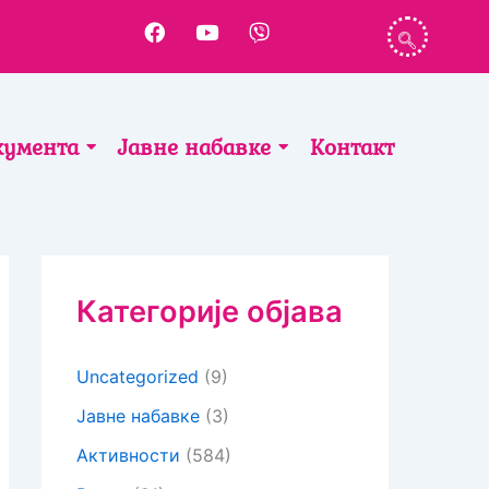
F
Y
V
a
o
i
c
u
b
e
t
e
b
u
r
o
b
кумента
Јавне набавке
Контакт
o
e
k
Категорије објава
Uncategorized
(9)
Јавне набавке
(3)
Активности
(584)