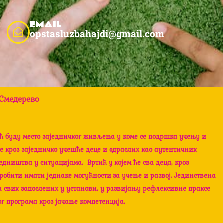
EMAIL
opstasluzbahajdi@gmail.com
Смедерево
 буду место заједничког живљења у коме се подршка учењу и
је кроз заједничко учешће деце и одраслих као аутентичних
едништва у ситуацијама. Вртић у којем ће сва деца, кроз
робити имати једнаке могућности за учење и развој. Јединствена
 свих запослених у установи, у развијању рефлексивне праксе
г програма кроз јачање компетенција.