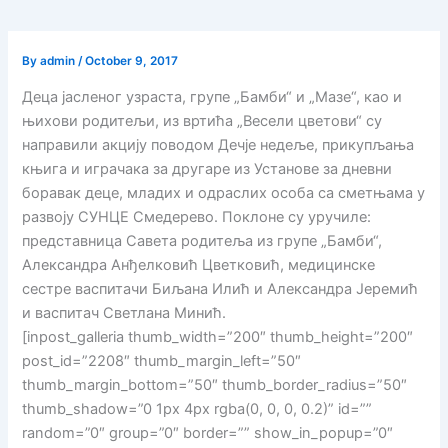
By
admin
/
October 9, 2017
Деца јасленог узраста, групе „Бамби“ и „Мазе“, као и
њихови родитељи, из вртића „Весели цветови“ су
направили акцију поводом Дечје недеље, прикупљања
књига и играчака за другаре из Установе за дневни
боравак деце, младих и одраслих особа са сметњама у
развоју СУНЦЕ Смедерево. Поклоне су уручиле:
представница Савета родитеља из групе „Бамби“,
Александра Анђелковић Цветковић, медицинске
сестре васпитачи Биљана Илић и Александра Јеремић
и васпитач Светлана Минић.
[inpost_galleria thumb_width=”200″ thumb_height=”200″
post_id=”2208″ thumb_margin_left=”50″
thumb_margin_bottom=”50″ thumb_border_radius=”50″
thumb_shadow=”0 1px 4px rgba(0, 0, 0, 0.2)” id=””
random=”0″ group=”0″ border=”” show_in_popup=”0″