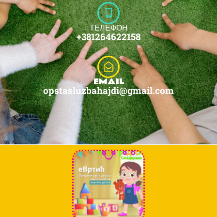
ТЕЛЕФОН
+381264622158
EMAIL
opstasluzbahajdi@gmail.com