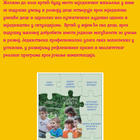
Желимо да наш вртић буду место заједничког живљења у коме
o
r
e
се подршка учењу и развоју деце остварује кроз заједничко
k
учешће деце и одраслих као аутентичних људских односа и
заједништва у ситуацијама. Вртић у којем ће сва деца, кроз
подршку њиховој добробити имати једнаке могућности за учење
и развој. Јединствена професионална улога свих запослених у
установи, у развијању рефлексивне праксе и квалитетног
реалног програма кроз јачање компетенција.