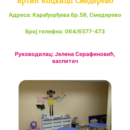
Вртић Коцкица Смедерево
Адреса: Карађорђева бр.58, Смедерево
Број телефна: 064/6577-473
Руководилац: Јелена Серафиновић,
васпитач