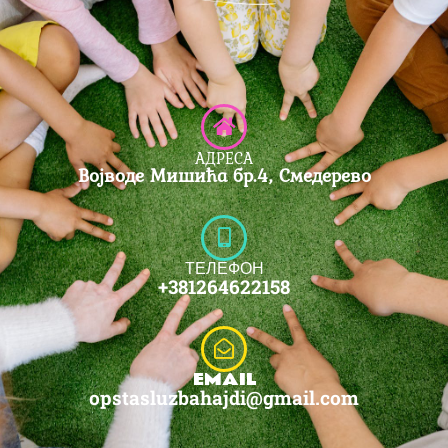
АДРЕСА
Војводе Мишића бр.4, Смедерево
ТЕЛЕФОН
+381264622158
EMAIL
opstasluzbahajdi@gmail.com