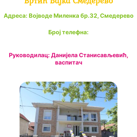
Вртић Бајка Смедерево
Адреса: Војводе Миленка бр.32, Смедерево
Број телефна:
Руководилац: Данијела Станисављевић,
васпитач