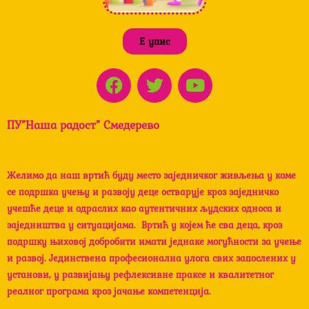
Е упис
F
T
Y
a
w
o
c
i
u
ПУ”Наша радост” Смедерево
e
t
t
b
t
u
o
e
b
Желимо да наш вртић буду место заједничког живљења у коме
o
r
e
се подршка учењу и развоју деце остварује кроз заједничко
k
учешће деце и одраслих као аутентичних људских односа и
заједништва у ситуацијама. Вртић у којем ће сва деца, кроз
подршку њиховој добробити имати једнаке могућности за учење
и развој. Јединствена професионална улога свих запослених у
установи, у развијању рефлексивне праксе и квалитетног
реалног програма кроз јачање компетенција.