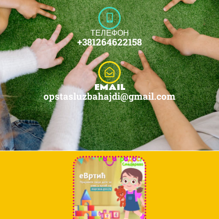
ТЕЛЕФОН
+381264622158
EMAIL
opstasluzbahajdi@gmail.com